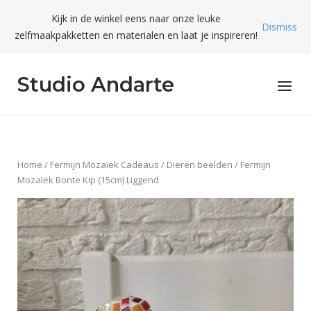
Skip
Kijk in de winkel eens naar onze leuke
to
Dismiss
zelfmaakpakketten en materialen en laat je inspireren!
content
Studio Andarte
Menu
Home
/
Fermijn Mozaïek Cadeaus
/
Dieren beelden
/ Fermijn
Mozaïek Bonte Kip (15cm) Liggend