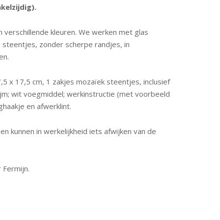
elzijdig).
 verschillende kleuren. We werken met glas
re steentjes, zonder scherpe randjes, in
en.
,5 x 17,5 cm, 1 zakjes mozaïek steentjes, inclusief
ijm; wit voegmiddel; werkinstructie (met voorbeeld
ghaakje en afwerklint.
n kunnen in werkelijkheid iets afwijken van de
r Fermijn.