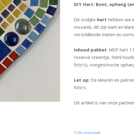
DIY Hart: Bont, ophang (enk
Dit vrolijke
hart
hebben we in
mozaïek, dit zijn kant en kla
verschillende maten en vorm
Inhoud pakket
: MDF hart 17
reserve steentje; 50ml houtl
foto’s), voeginstructie ophan
Let op:
De kleuren en patrone
foto’s.
Dit artikel is van onze partne
2 Op voorraad