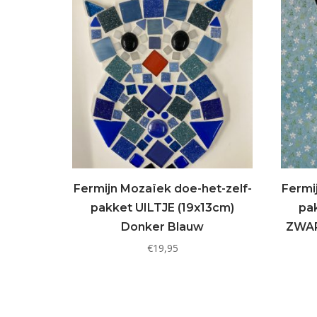
Fermijn Mozaïek doe-het-zelf-
Fermi
pakket UILTJE (19x13cm)
pa
Donker Blauw
ZWAR
€
19,95