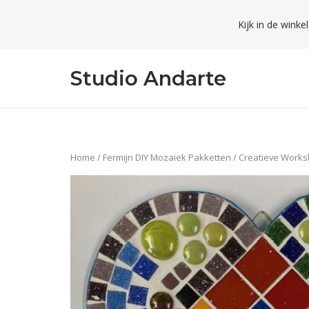
Skip
Kijk in de winke
to
content
Studio Andarte
Home
/
Fermijn DIY Mozaïek Pakketten
/
Creatieve Works