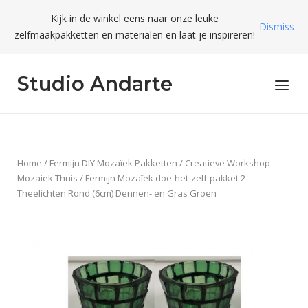
Skip
Kijk in de winkel eens naar onze leuke
to
Dismiss
zelfmaakpakketten en materialen en laat je inspireren!
content
Studio Andarte
Menu
Home
/
Fermijn DIY Mozaïek Pakketten
/
Creatieve Workshop
Mozaiek Thuis
/ Fermijn Mozaïek doe-het-zelf-pakket 2
Theelichten Rond (6cm) Dennen- en Gras Groen