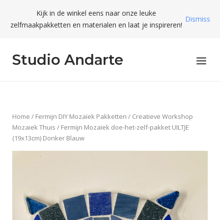
Skip
Kijk in de winkel eens naar onze leuke
to
Dismiss
zelfmaakpakketten en materialen en laat je inspireren!
content
Studio Andarte
Menu
Home
/
Fermijn DIY Mozaïek Pakketten
/
Creatieve Workshop
Mozaiek Thuis
/ Fermijn Mozaïek doe-het-zelf-pakket UILTJE
(19x13cm) Donker Blauw