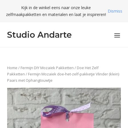
Skip
Kijk in de winkel eens naar onze leuke
to
Dismiss
zelfmaakpakketten en materialen en laat je inspireren!
content
Studio Andarte
Menu
Home
/
Fermijn DIY Mozaïek Pakketten
/
Doe Het Zelf
Pakketten
/ Fermijn Mozaïek doe-het-zelf-pakketje Vlinder (klein)
Paars met Ophangtouwtje