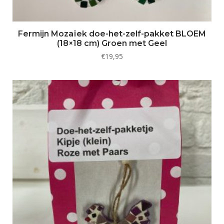
Fermijn Mozaïek doe-het-zelf-pakket BLOEM
(18×18 cm) Groen met Geel
€
19,95