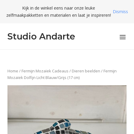
Skip
Kijk in de winkel eens naar onze leuke
to
Dismiss
zelfmaakpakketten en materialen en laat je inspireren!
content
Studio Andarte
Menu
Home
/
Fermijn Mozaïek Cadeaus
/
Dieren beelden
/ Fermijn
Mozaïek Dolfijn Licht Blauw/Grijs (17 cm)