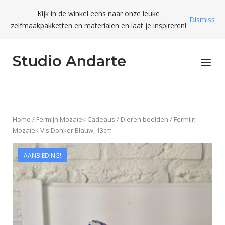
Skip
Kijk in de winkel eens naar onze leuke
to
Dismiss
zelfmaakpakketten en materialen en laat je inspireren!
content
Studio Andarte
Menu
Home
/
Fermijn Mozaïek Cadeaus
/
Dieren beelden
/ Fermijn
Mozaïek Vis Donker Blauw, 13cm
AANBIEDING!