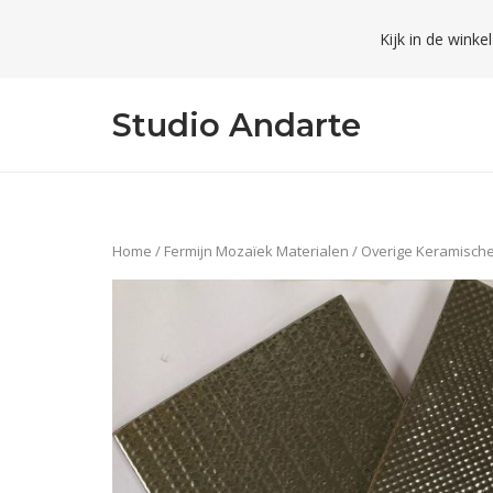
Skip
Kijk in de winke
to
content
Studio Andarte
Home
/
Fermijn Mozaïek Materialen
/
Overige Keramische