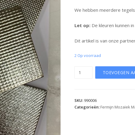
We hebben meerdere tegels in
Let op:
De kleuren kunnen in 
Dit artikel is van onze partne
2 Op voorraad
Aantal
TOEVOEGEN A
SKU:
990006
Categorieën:
Fermijn Mozaïek M