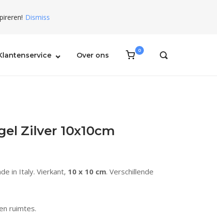
pireren!
Dismiss
0
View
Klantenservice
Over ons
OPEN
shopping
SEARCH
BAR
cart
el Zilver 10x10cm
de in Italy. Vierkant,
10 x 10 cm
. Verschillende
en ruimtes.