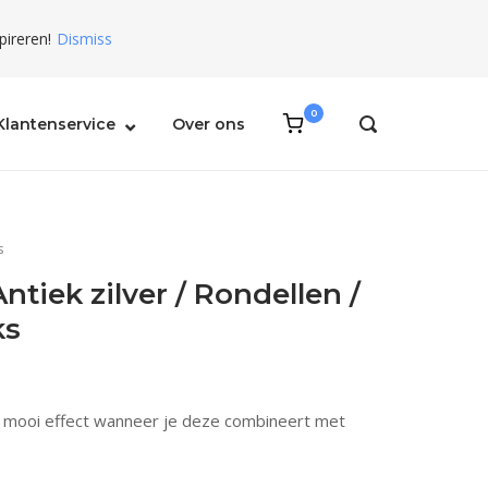
pireren!
Dismiss
0
View
Klantenservice
Over ons
OPEN
shopping
SEARCH
BAR
cart
s
ntiek zilver / Rondellen /
ks
 mooi effect wanneer je deze combineert met