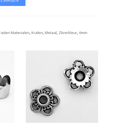
ELWAGEN
eraden Materialen
,
Kralen
,
Metaal
,
Zilverkleur
,
6mm