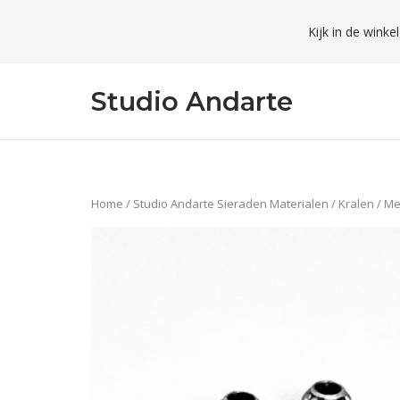
Skip
Kijk in de winke
to
content
Studio Andarte
Home
/
Studio Andarte Sieraden Materialen
/
Kralen
/
Me