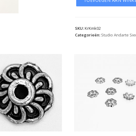
TOEVOEGEN AAN WINK
SKU:
KrKmk02
Categorieën:
Studio Andarte Si