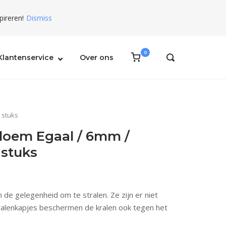
pireren!
Dismiss
0
View
Klantenservice
Over ons
OPEN
shopping
SEARCH
BAR
cart
 stuks
loem Egaal / 6mm /
 stuks
 de gelegenheid om te stralen. Ze zijn er niet
 kralenkapjes beschermen de kralen ook tegen het