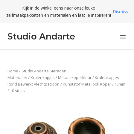
Skip
Kijk in de winkel eens naar onze leuke
to
Dismiss
zelfmaakpakketten en materialen en laat je inspireren!
content
Studio Andarte
Menu
Home
/
Studio Andarte Sieraden
Materialen
/
Kralenkapjes
/
Metaal koperkleur
/ Kralenkapjes
Rond Bewerkt Vlechtpatroon / Kunststof Metallook Koper / 15mm
/ 10 stuks