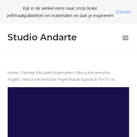
Skip
Kijk in de winkel eens naar onze leuke
to
Dismiss
zelfmaakpakketten en materialen en laat je inspireren!
content
Studio Andarte
Menu
Home
/
Fermijn Mozaïek Materialen
/
Mosa Keramische
Tegels
/ Mosa Keramische Tegel Blauw (Spectra) 15×15 cm