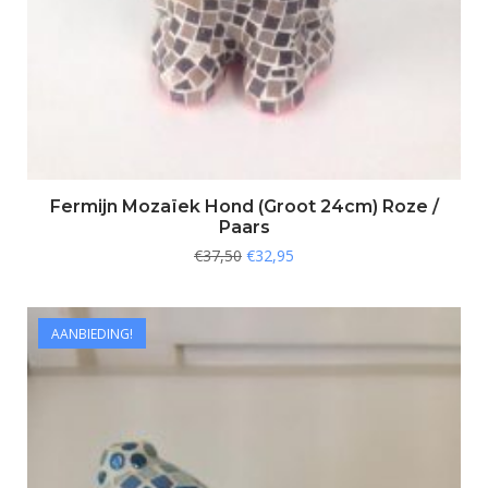
Fermijn Mozaïek Hond (Groot 24cm) Roze /
Paars
€
37,50
€
32,95
AANBIEDING!