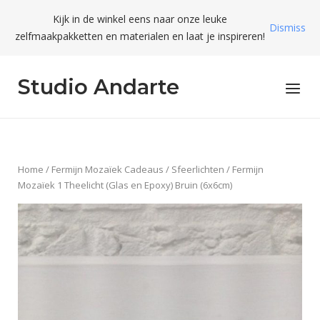
Skip
Kijk in de winkel eens naar onze leuke
to
Dismiss
zelfmaakpakketten en materialen en laat je inspireren!
content
Studio Andarte
Menu
Home
/
Fermijn Mozaïek Cadeaus
/
Sfeerlichten
/ Fermijn
Mozaïek 1 Theelicht (Glas en Epoxy) Bruin (6x6cm)