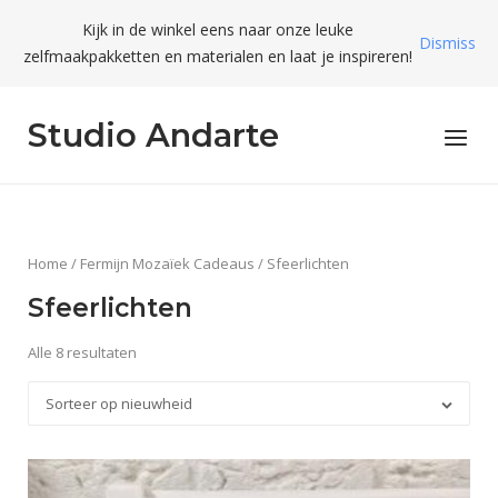
Skip
Kijk in de winkel eens naar onze leuke
to
Dismiss
zelfmaakpakketten en materialen en laat je inspireren!
content
Studio Andarte
Menu
Home
/
Fermijn Mozaïek Cadeaus
/ Sfeerlichten
Sfeerlichten
Alle 8 resultaten
Sorteer op nieuwheid