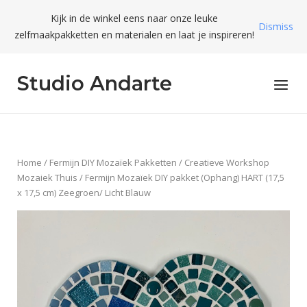
Skip
Kijk in de winkel eens naar onze leuke
to
Dismiss
zelfmaakpakketten en materialen en laat je inspireren!
content
Studio Andarte
Menu
Home
/
Fermijn DIY Mozaïek Pakketten
/
Creatieve Workshop
Mozaiek Thuis
/ Fermijn Mozaïek DIY pakket (Ophang) HART (17,5
x 17,5 cm) Zeegroen/ Licht Blauw