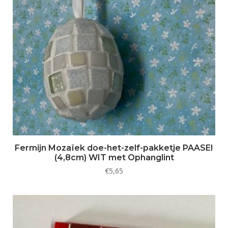
Fermijn Mozaïek doe-het-zelf-pakketje PAASEI
(4,8cm) WIT met Ophanglint
€
5,65