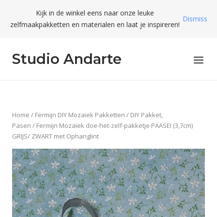
Skip
Kijk in de winkel eens naar onze leuke
to
Dismiss
zelfmaakpakketten en materialen en laat je inspireren!
content
Studio Andarte
Menu
Home
/
Fermijn DIY Mozaïek Pakketten
/
DIY Pakket,
Pasen
/ Fermijn Mozaïek doe-het-zelf-pakketje PAASEI (3,7cm)
GRIJS/ ZWART met Ophanglint