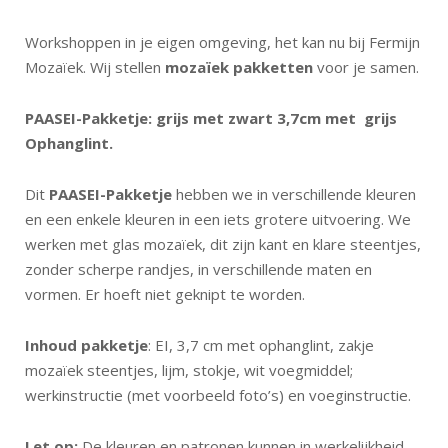
Workshoppen in je eigen omgeving, het kan nu bij Fermijn
Mozaïek. Wij stellen
mozaïek pakketten
voor je samen.
PAASEI-Pakketje: grijs met zwart 3,7cm met grijs
Ophanglint.
Dit
PAASEI-Pakketje
hebben we in verschillende kleuren
en een enkele kleuren in een iets grotere uitvoering. We
werken met glas mozaïek, dit zijn kant en klare steentjes,
zonder scherpe randjes, in verschillende maten en
vormen. Er hoeft niet geknipt te worden.
Inhoud pakketje
: EI, 3,7 cm met ophanglint, zakje
mozaïek steentjes, lijm, stokje, wit voegmiddel;
werkinstructie (met voorbeeld foto’s) en voeginstructie.
Let op:
De kleuren en patronen kunnen in werkelijkheid