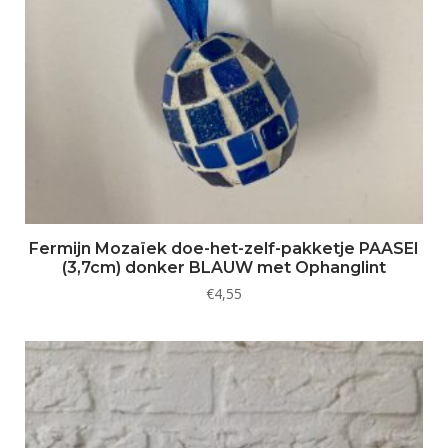
Fermijn Mozaïek doe-het-zelf-pakketje PAASEI
(3,7cm) donker BLAUW met Ophanglint
€
4,55