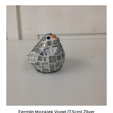
Fermijn Mozaïek Vogel (7,5cm) Zilver