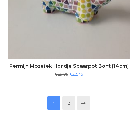
Fermijn Mozaïek Hondje Spaarpot Bont (14cm)
€
25,95
€
22,45
1
2