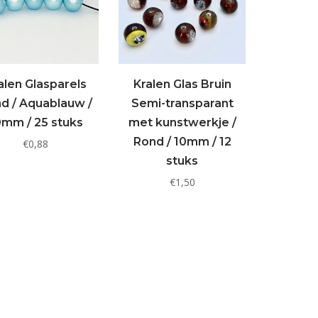
alen Glasparels
Kralen Glas Bruin
d / Aquablauw /
Semi-transparant
0mm / 25 stuks
met kunstwerkje /
Rond / 10mm / 12
€
0,88
stuks
€
1,50