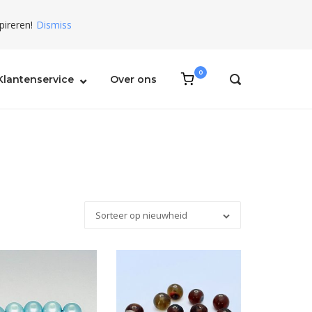
pireren!
Dismiss
0
View
Klantenservice
Over ons
OPEN
shopping
SEARCH
BAR
cart
Sorteer op nieuwheid