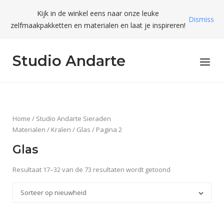
Skip
Kijk in de winkel eens naar onze leuke
to
Dismiss
zelfmaakpakketten en materialen en laat je inspireren!
content
Studio Andarte
Menu
Home
/
Studio Andarte Sieraden
Materialen
/
Kralen
/ Glas / Pagina 2
Glas
Resultaat 17–32 van de 73 resultaten wordt getoond
Sorteer op nieuwheid