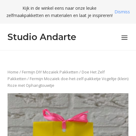
Skip
Kijk in de winkel eens naar onze leuke
to
Dismiss
zelfmaakpakketten en materialen en laat je inspireren!
content
Studio Andarte
Menu
Home
/
Fermijn DIY Mozaïek Pakketten
/
Doe Het Zelf
Pakketten
/ Fermijn Mozaïek doe-het-zelf-pakketje Vogeltje (klein)
Roze met Ophangtouwtje