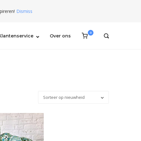
pireren!
Dismiss
0
View
Klantenservice
Over ons
OPEN
shopping
SEARCH
BAR
cart
Sorteer op nieuwheid